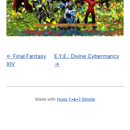
←
Final Fantasy
E.Y.E.: Divine Cybermancy
XIV
→
Made with
Hugo ʕ•ᴥ•ʔ Simple